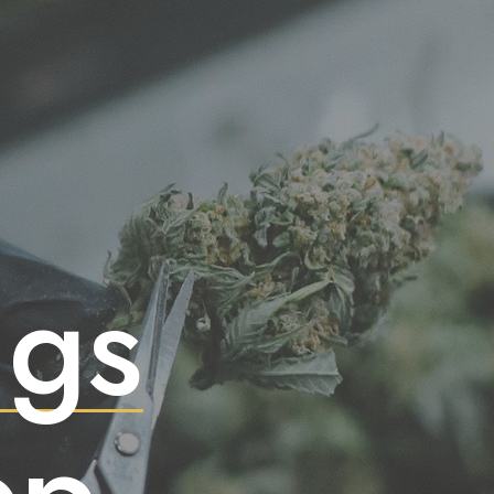
ngs
op