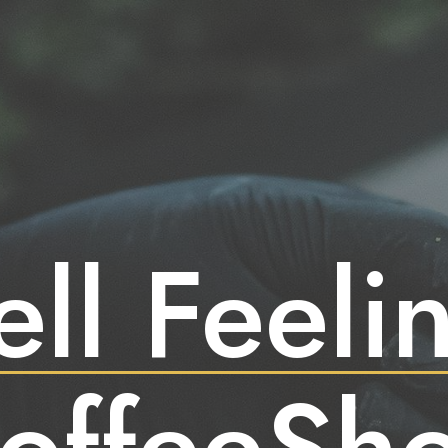
ll Feeli
offeeSh