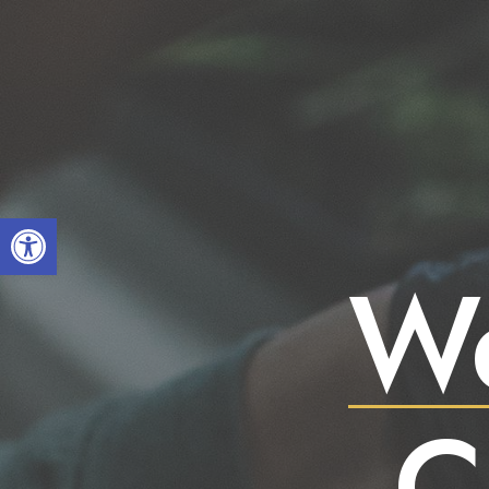
Open toolbar
We
C